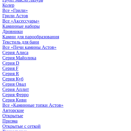
Колер
Все «Грили»
Грили Астов
Все «Аксессуары»
Каминные наборы
Дровники
Камни для парообразования
Текстиль для бани
Все «Печи камины Астов»
Серия Алиса
Серия Майолика
Серия D
Серия F
Серия R
Серия Куб
Серия Овал
Серия Аплит
Серия Ферро
Серия Киви
Все «Каминные топки Астов»
Авторские
Открытые
Призма
Открытые с сеткой