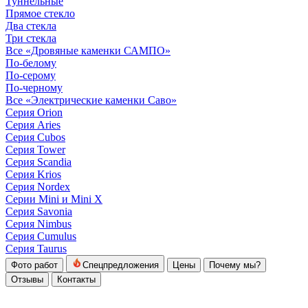
Туннельные
Прямое стекло
Два стекла
Три стекла
Все «Дровяные каменки САМПО»
По-белому
По-серому
По-черному
Все «Электрические каменки Саво»
Серия Orion
Серия Aries
Серия Cubos
Серия Tower
Серия Scandia
Серия Krios
Серия Nordex
Серии Mini и Mini X
Серия Savonia
Серия Nimbus
Серия Cumulus
Серия Taurus
Фото работ
Спецпредложения
Цены
Почему мы?
Отзывы
Контакты