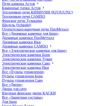
Печи камины Астов
Каминные топки Астов
Теплоемкие печи КИВИУНИ (KIVIUUNU)
Теплоемкие печи САМПО
Финские печи Туликиви
Шидель (Schiedel)
Отопительно-варочные печи ПроМеталл
Все «Дровяные каменки для бани»
Дровяные каменки ПроМетталл
Дровяные каменки Ики
Дровяные каменки САМПО
Все «Электрические каменки для бани»
Электрические каменки Борн
Электрические каменки Туман
Электрические каменки Саво
Электрические каменки Ики
Все «Пульты управления»
Пульты управления Борн
Пульты управления Саво
Все «Двери»
Двери для саун
Входные финские двери КАСКИ
Все «Защитные составы»
Для бани
Грунт Масло Лазурь