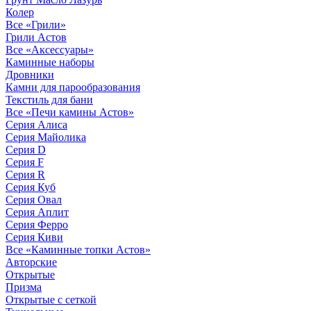
Колер
Все «Грили»
Грили Астов
Все «Аксессуары»
Каминные наборы
Дровники
Камни для парообразования
Текстиль для бани
Все «Печи камины Астов»
Серия Алиса
Серия Майолика
Серия D
Серия F
Серия R
Серия Куб
Серия Овал
Серия Аплит
Серия Ферро
Серия Киви
Все «Каминные топки Астов»
Авторские
Открытые
Призма
Открытые с сеткой