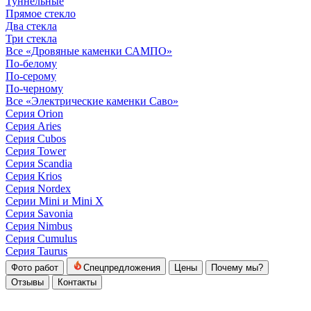
Туннельные
Прямое стекло
Два стекла
Три стекла
Все «Дровяные каменки САМПО»
По-белому
По-серому
По-черному
Все «Электрические каменки Саво»
Серия Orion
Серия Aries
Серия Cubos
Серия Tower
Серия Scandia
Серия Krios
Серия Nordex
Серии Mini и Mini X
Серия Savonia
Серия Nimbus
Серия Cumulus
Серия Taurus
Фото работ
Спецпредложения
Цены
Почему мы?
Отзывы
Контакты