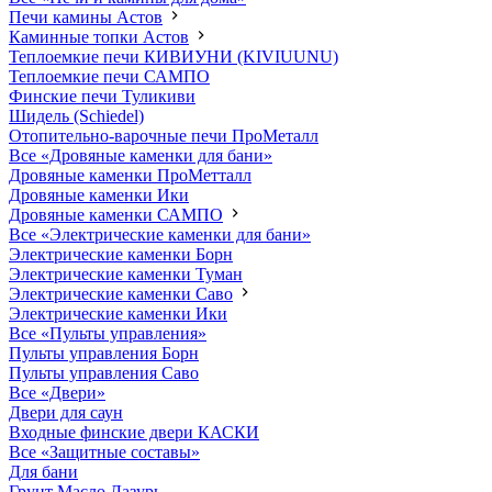
Печи камины Астов
Каминные топки Астов
Теплоемкие печи КИВИУНИ (KIVIUUNU)
Теплоемкие печи САМПО
Финские печи Туликиви
Шидель (Schiedel)
Отопительно-варочные печи ПроМеталл
Все «Дровяные каменки для бани»
Дровяные каменки ПроМетталл
Дровяные каменки Ики
Дровяные каменки САМПО
Все «Электрические каменки для бани»
Электрические каменки Борн
Электрические каменки Туман
Электрические каменки Саво
Электрические каменки Ики
Все «Пульты управления»
Пульты управления Борн
Пульты управления Саво
Все «Двери»
Двери для саун
Входные финские двери КАСКИ
Все «Защитные составы»
Для бани
Грунт Масло Лазурь