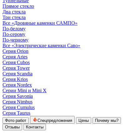
Туннельные
Прямое стекло
Два стекла
Три стекла
Все «Дровяные каменки САМПО»
По-белому
По-серому
По-черному
Все «Электрические каменки Саво»
Серия Orion
Серия Aries
Серия Cubos
Серия Tower
Серия Scandia
Серия Krios
Серия Nordex
Серии Mini и Mini X
Серия Savonia
Серия Nimbus
Серия Cumulus
Серия Taurus
Фото работ
Спецпредложения
Цены
Почему мы?
Отзывы
Контакты