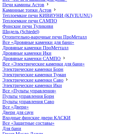
Печи камины Астов
Каминные топки Астов
Теплоемкие печи КИВИУНИ (KIVIUUNU)
Теплоемкие печи САМПО
Финские печи Туликиви
Шидель (Schiedel)
Отопительно-варочные печи ПроМеталл
Все «Дровяные каменки для бани»
Дровяные каменки ПроМетталл
Дровяные каменки Ики
Дровяные каменки САМПО
Все «Электрические каменки для бани»
Электрические каменки Борн
Электрические каменки Туман
Электрические каменки Саво
Электрические каменки Ики
Все «Пульты управления»
Пульты управления Борн
Пульты управления Саво
Все «Двери»
Двери для саун
Входные финские двери КАСКИ
Все «Защитные составы»
Для бани
Грунт Масло Лазурь