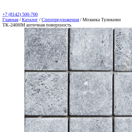
+7 (8142) 500-700
Главная
/
Каталог
/
Спецпредложения
/
Мозаика Туликиви
TK-240НМ античная поверхность