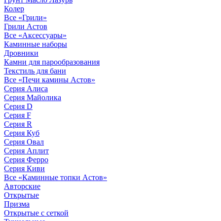
Колер
Все «Грили»
Грили Астов
Все «Аксессуары»
Каминные наборы
Дровники
Камни для парообразования
Текстиль для бани
Все «Печи камины Астов»
Серия Алиса
Серия Майолика
Серия D
Серия F
Серия R
Серия Куб
Серия Овал
Серия Аплит
Серия Ферро
Серия Киви
Все «Каминные топки Астов»
Авторские
Открытые
Призма
Открытые с сеткой